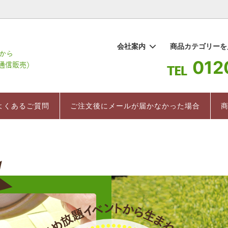
1
会社案内
商品カテゴリー
012
棒茶
要
ギフト
百草水
よくあるご質問
お茶 まちこ
インストラクター直伝 美味しい
ついて
紅茶
売上ランキング
よくあるご質問
ご注文後にメールが届かなかった場合
入れ方
のお茶
健康茶/健康食品
茶箱