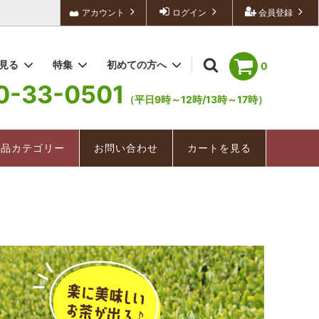
アカウント
ログイン
会員登録
を見る
特集
初めての方へ
0
0-33-0501
（平日9時～12時/13時～17時）
深むし茶/深むし棒茶
冬茶ものがたり
配送・送料について
お手軽茶（ティーバッグ）
深むし茶
商品カテゴリー
お問い合わせ
カートを見る
美味紀行