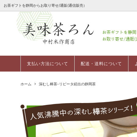
お茶ギフトを静岡からお取り寄せ/通販(通信販売）
会社案内
季節限定商品
レーザーミニ茶箱
会社案内
定番茶
深むし
会社概
粉末茶
お祝いギフトミニ茶箱セット
支払い方法について
幸せの
日本茶
返品に
支払い方法について
配送・送料について
お茶の
冷茶/水出し茶
その他
デコレーション茶箱
ホーム
深むし棒茶-リピータ続出の静岡茶
お菓子（スイーツ）
茶器