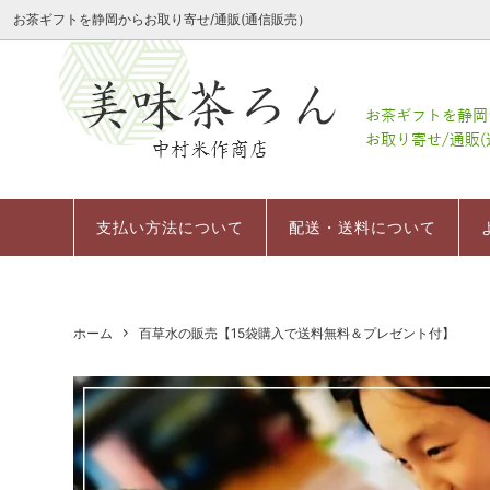
お茶ギフトを静岡からお取り寄せ/通販(通信販売）
会社案内
季節限定商品
レーザーミニ茶箱
会社案内
定番茶
深むし
会社概
粉末茶
お祝いギフトミニ茶箱セット
支払い方法について
幸せの
日本茶
返品に
支払い方法について
配送・送料について
お茶の
冷茶/水出し茶
その他
デコレーション茶箱
お菓子（スイーツ）
茶器
ホーム
百草水の販売【15袋購入で送料無料＆プレゼント付】