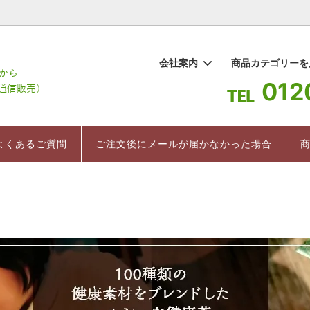
1
会社案内
商品カテゴリー
012
棒茶
要
ギフト
百草水
よくあるご質問
お茶 まちこ
インストラクター直伝 美味しい
ついて
紅茶
売上ランキング
よくあるご質問
ご注文後にメールが届かなかった場合
入れ方
のお茶
健康茶/健康食品
茶箱