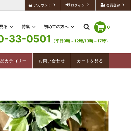
アカウント
ログイン
会員登録
を見る
特集
初めての方へ
0
0-33-0501
（平日9時～12時/13時～17時）
深むし茶/深むし棒茶
冬茶ものがたり
配送・送料について
お手軽茶（ティーバッグ）
深むし茶
商品カテゴリー
お問い合わせ
カートを見る
美味紀行