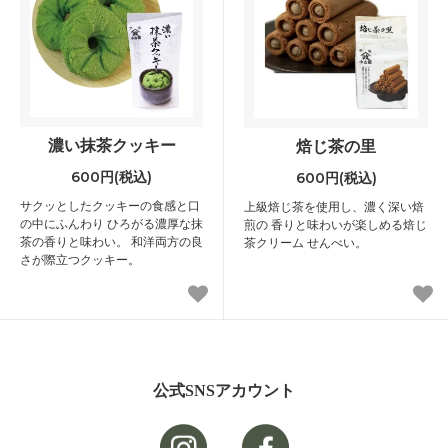
濃い抹茶クッキー
焙じ茶の里
600円(税込)
600円(税込)
サクッとしたクッキーの食感と口
上級焙じ茶を使用し、濃く深い焙
の中にふんわり ひろがる濃厚な抹
煎の 香りと味わいが楽しめる焙じ
茶の香りと味わい。 和洋両方の良
茶クリーム せんべい。
さが際立つクッキー。
公式SNSアカウント