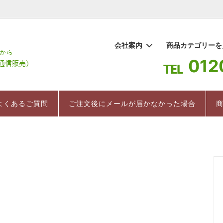
1
会社案内
商品カテゴリー
012
棒茶
要
ギフト
百草水
よくあるご質問
お茶 まちこ
インストラクター直伝 美味しい
ついて
紅茶
売上ランキング
よくあるご質問
ご注文後にメールが届かなかった場合
入れ方
のお茶
健康茶/健康食品
茶箱