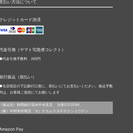
支払い方法について
クレジットカード決済
代金引換（ヤマト宅急便コレクト）
●代金引換手数料 265円
銀行振込（前払い）
●当店指定の下記銀行口座に、前払いにてお支払いください。振込手数
料は、お客様ご負担にてお願いします
《振込先》静岡銀行清水中央支店 当座0312094
（株）中村米作商店 カ）ナカムラヨネサクショウテン
Amazon Pay