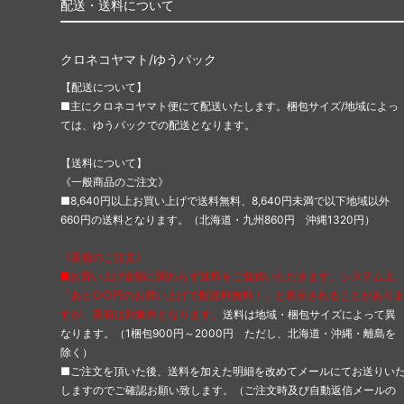
配送・送料について
クロネコヤマト/ゆうパック
【配送について】
■主にクロネコヤマト便にて配送いたします。梱包サイズ/地域によっ
ては、ゆうパックでの配送となります。
【送料について】
《一般商品のご注文》
■8,640円以上お買い上げで送料無料、8,640円未満で以下地域以外
660円の送料となります。（北海道・九州860円 沖縄1320円）
《茶箱のご注文》
■お買い上げ金額に関わらず送料をご負担いただきます。システム上
「あと○○円のお買い上げで配送料無料！」と表示されることがあり
すが、茶箱は対象外となります。
送料は地域・梱包サイズによって異
なります。（1梱包900円～2000円 ただし、北海道・沖縄・離島を
除く）
■ご注文を頂いた後、送料を加えた明細を改めてメールにてお送りい
しますのでご確認お願い致します。（ご注文時及び自動返信メールの