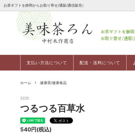
お茶ギフトを静岡からお取り寄せ/通販(通信販売）
会社案内
季節限定商品
レーザーミニ茶箱
会社案内
定番茶
深むし
会社概
粉末茶
お祝いギフトミニ茶箱セット
支払い方法について
幸せの
日本茶
返品に
支払い方法について
配送・送料について
お茶の
冷茶/水出し茶
その他
デコレーション茶箱
ホーム
健康茶/健康食品
お菓子（スイーツ）
茶器
3220
つるつる百草水
540円(税込)