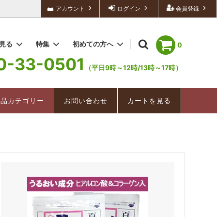
アカウント
ログイン
会員登録
を見る
特集
初めての方へ
0
0-33-0501
（平日9時～12時/13時～17時）
深むし茶/深むし棒茶
冬茶ものがたり
配送・送料について
お手軽茶（ティーバッグ）
深むし茶
商品カテゴリー
お問い合わせ
カートを見る
美味紀行