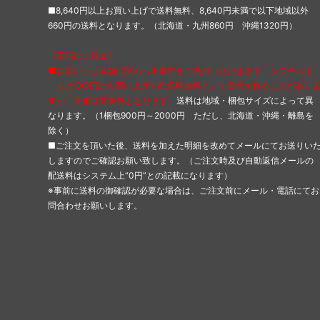
■8,640円以上お買い上げで送料無料、8,640円未満で以下地域以外
660円の送料となります。（北海道・九州860円 沖縄1320円）
《茶箱のご注文》
■お買い上げ金額に関わらず送料をご負担いただきます。システム上
「あと○○円のお買い上げで配送料無料！」と表示されることがあり
すが、茶箱は対象外となります。
送料は地域・梱包サイズによって異
なります。（1梱包900円～2000円 ただし、北海道・沖縄・離島を
除く）
■ご注文を頂いた後、送料を加えた明細を改めてメールにてお送りい
しますのでご確認お願い致します。（ご注文時及び自動返信メールの
配送料はシステム上“0円”との記載になります）
※事前に送料の御確認が必要な場合は、ご注文前にメール・電話にてお
問合わせお願いします。