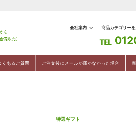
1
会社案内
商品カテゴリー
012
棒茶
要
ギフト
百草水
よくあるご質問
お茶 まちこ
インストラクター直伝 美味しい
ついて
紅茶
売上ランキング
よくあるご質問
ご注文後にメールが届かなかった場合
入れ方
のお茶
健康茶/健康食品
茶箱
特選ギフト