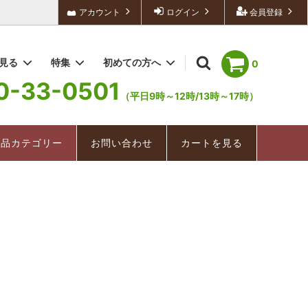
アカウント
ログイン
会員登録
を見る
特集
初めての方へ
0
0-33-0501
（平日9時～12時/13時～17時）
深むし茶/深むし棒茶
冬茶ものがたり
配送・送料について
お手軽茶（ティーバッグ）
深むし茶
商品カテゴリー
お問い合わせ
カートを見る
美味紀行