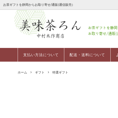
お茶ギフトを静岡からお取り寄せ/通販(通信販売）
会社案内
季節限定商品
レーザーミニ茶箱
会社案内
定番茶
深むし
会社概
粉末茶
お祝いギフトミニ茶箱セット
支払い方法について
幸せの
日本茶
返品に
支払い方法について
配送・送料について
お茶の
冷茶/水出し茶
その他
デコレーション茶箱
ホーム
ギフト
特選ギフト
お菓子（スイーツ）
茶器