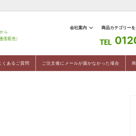
1
会社案内
商品カテゴリー
012
棒茶
要
ギフト
百草水
よくあるご質問
お茶 まちこ
インストラクター直伝 美味しい
ついて
紅茶
売上ランキング
よくあるご質問
ご注文後にメールが届かなかった場合
入れ方
のお茶
健康茶/健康食品
茶箱