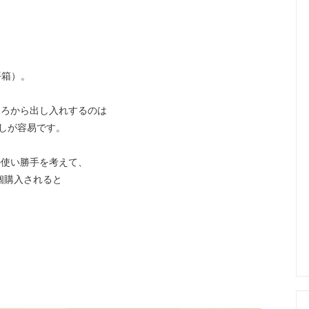
平箱）。
ころから出し入れするのは
しが容易です。
の使い勝手を考えて、
個購入されると