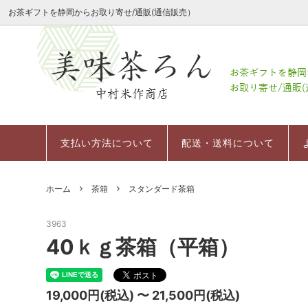
お茶ギフトを静岡からお取り寄せ/通販(通信販売）
会社案内
季節限定商品
レーザーミニ茶箱
会社案内
定番茶
深むし
会社概
粉末茶
お祝いギフトミニ茶箱セット
支払い方法について
幸せの
日本茶
返品に
支払い方法について
配送・送料について
お茶の
冷茶/水出し茶
その他
デコレーション茶箱
ホーム
茶箱
スタンダード茶箱
お菓子（スイーツ）
茶器
3963
40ｋｇ茶箱（平箱）
19,000円(税込) 〜 21,500円(税込)