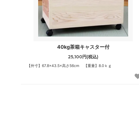
40kg茶箱キャスター付
25,100円(税込)
【外寸】67.8×43.5×高さ56cm 【重量】8.0ｋｇ