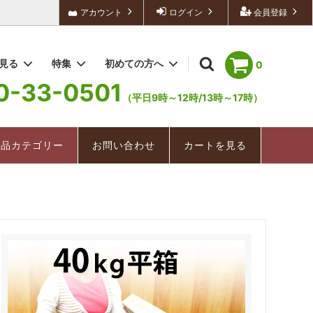
アカウント
ログイン
会員登録
を見る
特集
初めての方へ
0
0-33-0501
（平日9時～12時/13時～17時）
深むし茶/深むし棒茶
冬茶ものがたり
配送・送料について
お手軽茶（ティーバッグ）
深むし茶
商品カテゴリー
お問い合わせ
カートを見る
美味紀行