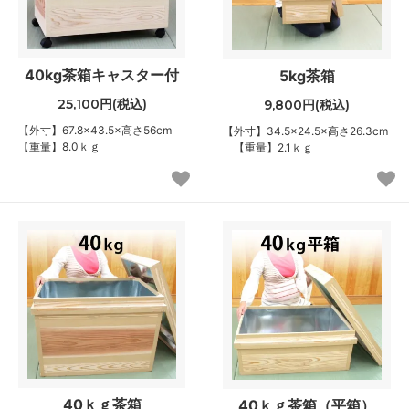
40kg茶箱キャスター付
5kg茶箱
25,100円(税込)
9,800円(税込)
【外寸】67.8×43.5×高さ56cm
【外寸】34.5×24.5×高さ26.3cm
【重量】8.0ｋｇ
【重量】2.1ｋｇ
40ｋｇ茶箱
40ｋｇ茶箱（平箱）