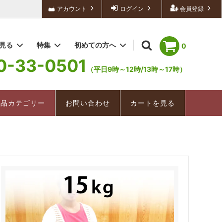
アカウント
ログイン
会員登録
を見る
特集
初めての方へ
0
0-33-0501
（平日9時～12時/13時～17時）
深むし茶/深むし棒茶
冬茶ものがたり
配送・送料について
お手軽茶（ティーバッグ）
深むし茶
商品カテゴリー
お問い合わせ
カートを見る
美味紀行