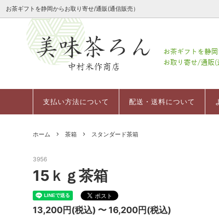
お茶ギフトを静岡からお取り寄せ/通販(通信販売）
会社案内
季節限定商品
レーザーミニ茶箱
会社案内
定番茶
深むし
会社概
粉末茶
お祝いギフトミニ茶箱セット
支払い方法について
幸せの
日本茶
返品に
支払い方法について
配送・送料について
お茶の
冷茶/水出し茶
その他
デコレーション茶箱
ホーム
茶箱
スタンダード茶箱
お菓子（スイーツ）
茶器
3956
15ｋｇ茶箱
13,200円(税込) 〜 16,200円(税込)