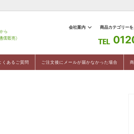
1
会社案内
商品カテゴリー
012
棒茶
要
ギフト
百草水
よくあるご質問
お茶 まちこ
インストラクター直伝 美味しい
ついて
紅茶
売上ランキング
よくあるご質問
ご注文後にメールが届かなかった場合
入れ方
のお茶
健康茶/健康食品
茶箱