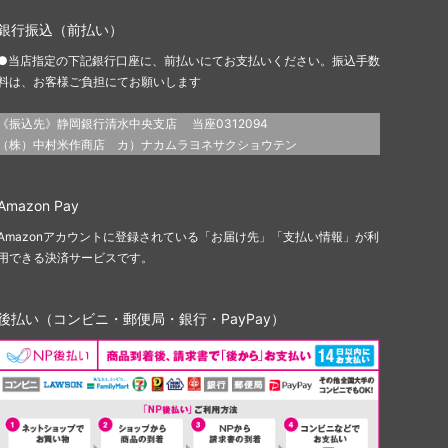
銀行振込（前払い）
●当店指定の下記銀行口座に、前払いにてお支払いください。振込手数
料は、お客様ご負担にてお願いします
《振込先》静岡銀行清水中央支店 当座0312094
（株）中村米作商店 カ）ナカムラヨネサクショウテン
Amazon Pay
Amazonアカウントに登録されている「お届け先」「支払い情報」が利
用できる決済サービスです。
後払い（コンビニ・郵便局・銀行・PayPay）