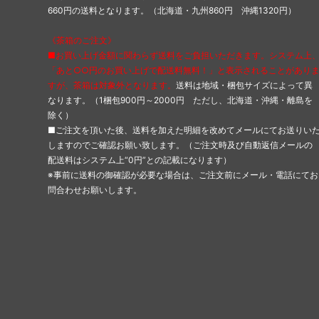
660円の送料となります。（北海道・九州860円 沖縄1320円）
《茶箱のご注文》
■お買い上げ金額に関わらず送料をご負担いただきます。システム上
「あと○○円のお買い上げで配送料無料！」と表示されることがあり
すが、茶箱は対象外となります。
送料は地域・梱包サイズによって異
なります。（1梱包900円～2000円 ただし、北海道・沖縄・離島を
除く）
■ご注文を頂いた後、送料を加えた明細を改めてメールにてお送りい
しますのでご確認お願い致します。（ご注文時及び自動返信メールの
配送料はシステム上“0円”との記載になります）
※事前に送料の御確認が必要な場合は、ご注文前にメール・電話にてお
問合わせお願いします。