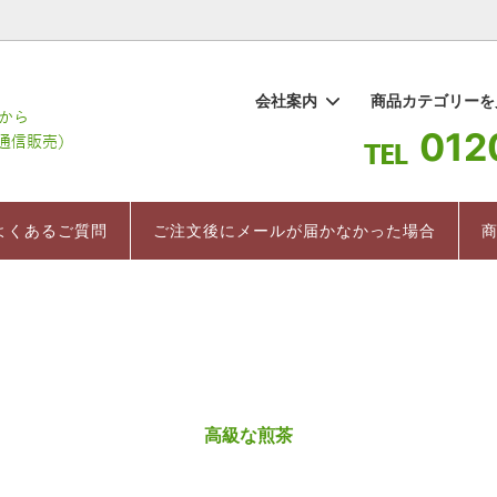
1
会社案内
商品カテゴリー
012
棒茶
要
ギフト
百草水
よくあるご質問
お茶 まちこ
インストラクター直伝 美味しい
ついて
紅茶
売上ランキング
よくあるご質問
ご注文後にメールが届かなかった場合
入れ方
のお茶
健康茶/健康食品
茶箱
高級な煎茶