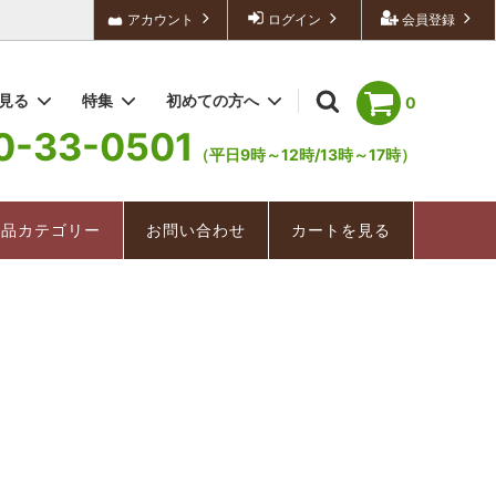
アカウント
ログイン
会員登録
を見る
特集
初めての方へ
0
0-33-0501
（平日9時～12時/13時～17時）
深むし茶/深むし棒茶
冬茶ものがたり
配送・送料について
お手軽茶（ティーバッグ）
深むし茶
商品カテゴリー
お問い合わせ
カートを見る
美味紀行