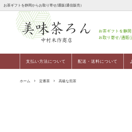
お茶ギフトを静岡からお取り寄せ/通販(通信販売）
会社案内
季節限定商品
レーザーミニ茶箱
会社案内
定番茶
深むし
会社概
粉末茶
お祝いギフトミニ茶箱セット
支払い方法について
幸せの
日本茶
返品に
支払い方法について
配送・送料について
お茶の
冷茶/水出し茶
その他
デコレーション茶箱
ホーム
定番茶
高級な煎茶
お菓子（スイーツ）
茶器